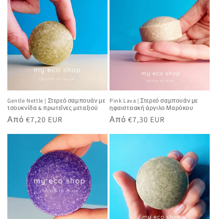
Gentle Nettle | Στερεό σαμπουάν με
Pink Lava | Στερεό σαμπουάν με
τσουκνίδα & πρωτεΐνες μεταξιού
ηφαιστειακή άργιλο Μαρόκου
Κανονική
Από €7,20 EUR
Κανονική
Από €7,30 EUR
τιμή
τιμή