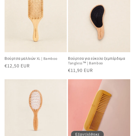
Βούρτσα μαλλιών XL | Bamboo
Βούρτσα για εύκολο ξεμπέρδεμα
Tangless™ | Bamboo
Κανονική
€12,50 EUR
Κανονική
€11,90 EUR
τιμή
τιμή
Εξαντλήθηκε