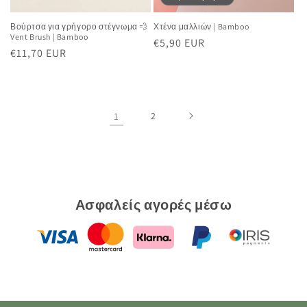
Βούρτσα για γρήγορο στέγνωμα 💨
Χτένα μαλλιών | Bamboo
Vent Brush | Bamboo
Κανονική
€5,90 EUR
Κανονική
€11,70 EUR
τιμή
τιμή
1
2
Ασφαλείς αγορές μέσω