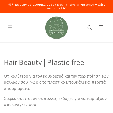
μετάβαση
🇬🇷 Δωρεάν μεταφορικά με Box Now | 6–10/8 ☀️ για παραγγελίες
στο
άνω των 15€
περιεχόμενο
Καλάθι
Σ
Hair Beauty | Plastic-free
υ
Ότι καλύτερο για τον καθαρισμό και την περιποίηση των
λ
μαλλιών σου, χωρίς το πλαστικό μπουκάλι και περιττά
απορρίμματα.
λ
Στερεά σαμπουάν σε πολλές εκδοχές για να ταιριάξουν
ο
στις ανάγκες σου:
γ