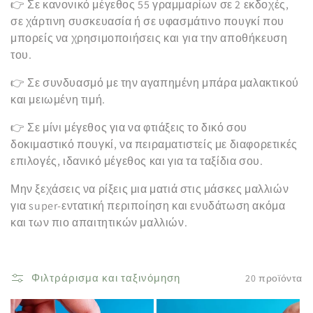
👉 Σε κανονικό μέγεθος 55 γραμμαρίων σε 2 εκδοχές,
ή
σε χάρτινη συσκευασία ή σε υφασμάτινο πουγκί που
μπορείς να χρησιμοποιήσεις και για την αποθήκευση
:
του.
👉 Σε συνδυασμό με την αγαπημένη μπάρα μαλακτικού
και μειωμένη τιμή.
👉 Σε μίνι μέγεθος για να φτιάξεις το δικό σου
δοκιμαστικό πουγκί, να πειραματιστείς με διαφορετικές
επιλογές, ιδανικό μέγεθος και για τα ταξίδια σου.
Μην ξεχάσεις να ρίξεις μια ματιά στις μάσκες μαλλιών
για super-εντατική περιποίηση και ενυδάτωση ακόμα
και των πιο απαιτητικών μαλλιών.
Φιλτράρισμα και ταξινόμηση
20 προϊόντα