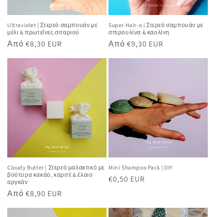
Ultraviolet | Στερεό σαμπουάν με
Super Hair-o | Στερεό σαμπουάν με
μέλι & πρωτεΐνες σιταριού
σπιρουλίνα & καολίνη
Κανονική
Από €8,30 EUR
Κανονική
Από €9,30 EUR
τιμή
τιμή
Cloudy Butter | Στερεό μαλακτικό με
Mini Shampoo Pack | DIY
βούτυρα κακάο, καριτέ & έλαιο
Κανονική
€0,50 EUR
αργκάν
τιμή
Κανονική
Από €8,90 EUR
τιμή